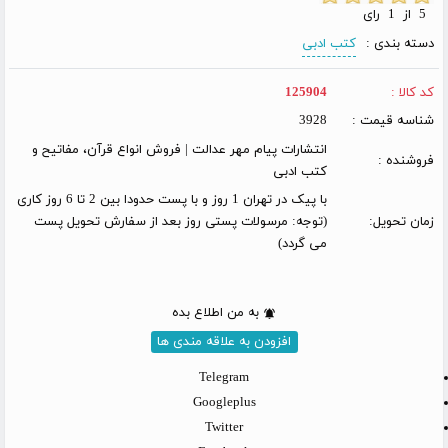
5 از 1 رای
دسته بندی :
کتب ادبی
کد کالا :
125904
شناسه قیمت :
3928
انتشارات پیام مهر عدالت | فروش انواع قرآن، مفاتیح و
فروشنده :
کتب ادبی
با پیک در تهران 1 روز و با پست حدودا بین 2 تا 6 روز کاری
زمان تحویل:
(توجه: مرسولات پستی روز بعد از سفارش تحویل پست
می گردد)
به من اطلاع بده
افزودن به علاقه مندی ها
Telegram
Googleplus
Twitter