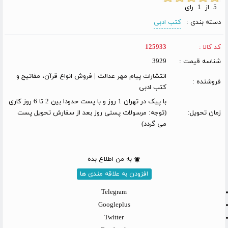
5 از 1 رای
دسته بندی :
کتب ادبی
کد کالا :
125933
شناسه قیمت :
3929
انتشارات پیام مهر عدالت | فروش انواع قرآن، مفاتیح و
فروشنده :
کتب ادبی
با پیک در تهران 1 روز و با پست حدودا بین 2 تا 6 روز کاری
زمان تحویل:
(توجه: مرسولات پستی روز بعد از سفارش تحویل پست
می گردد)
به من اطلاع بده
افزودن به علاقه مندی ها
Telegram
Googleplus
Twitter