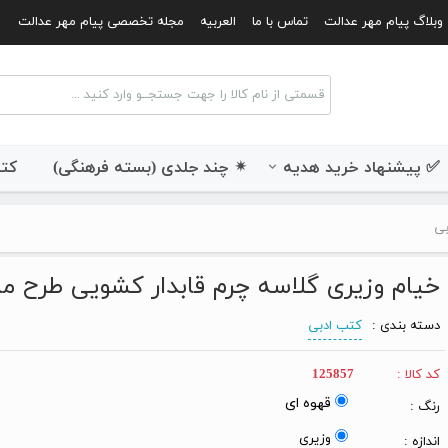
وبلاگ پیام مهر عدالت
تماس با ما
العربیه
مجله تخصصی پیام مهر عدالت
✅ پیشنهاد خرید هدیه
✴ چند جلدی (بسته فرهنگی)
کتب
بی
خیام وزیری گلاسه چرم قابدار کشویی طرح 
دسته بندی :
کتب ادبی
کد کالا :
125857
قهوه ای
رنگ :
وزیری
اندازه :