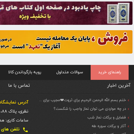
راهنمای خرید
سوالات متداول
رویه بازگرداندن کالا
آخرین اخبار
تماس با ما
ختم بسم الله الرحمن الرحیم برای ثروت❤️مجرب برای حاجات مهم و فوری
آدرس نمایشگاه 
در چه مواردی می توان نماز واجب را شکست؟
نظری، پلاک ۸۸، ط. اول
فضایل و برکات نماز شب
ساعات کاری: همه روزه شنبه تا
آثار و برکات سوره طه
تلفن های تماس دفتر تهر
local_phone