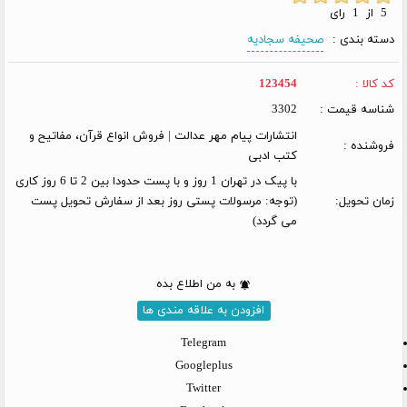
5 از 1 رای
دسته بندی :
صحیفه سجادیه
کد کالا :
123454
شناسه قیمت :
3302
انتشارات پیام مهر عدالت | فروش انواع قرآن، مفاتیح و
فروشنده :
کتب ادبی
با پیک در تهران 1 روز و با پست حدودا بین 2 تا 6 روز کاری
زمان تحویل:
(توجه: مرسولات پستی روز بعد از سفارش تحویل پست
می گردد)
به من اطلاع بده
افزودن به علاقه مندی ها
Telegram
Googleplus
Twitter