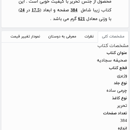
محصول از جنس تحریر با کیفیت خوبی است . این
کتاب زیبا شامل
384
صفحه و ابعاد (
17.5
در
24
)
با وزنی معادل
621
گرم می باشد .
مشخصات کلی
نظرات
معرفی به دوستان
نمودار تغییر قیمت
مشخصات کتاب
عنوان کتاب
صحیفه سجادیه
قطع کتاب
وزیری
نوع جلد
چرمی ساده
نوع کاغذ
تحریر
تعداد صفحات
384
اندازه