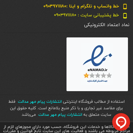
خط واتساپ و تلگرام و ایتا :۰۹۰۳۹۷۱۱۱۸۰
phone_android
خط پشتیبانی سایت : ۰۹۰۳۹۷۱۱۱۸۰
phone_android
نماد اعتماد الکترونیکی
استفاده از مطالب فروشگاه اینترنتی
انتشارات پیام مهر عدالت
فقط
برای مقاصد غیر تجاری و با ذکر منبع بلامانع است. کليه حقوق اين
سايت متعلق به
انتشارات پیام مهر عدالت
می‌باشد
« تمامي كالاها و خدمات اين فروشگاه، حسب مورد داراي مجوزهاي لازم از
مراجع مربوطه می باشند و فعاليت هاي اين سايت تابع قوانين و مقررات