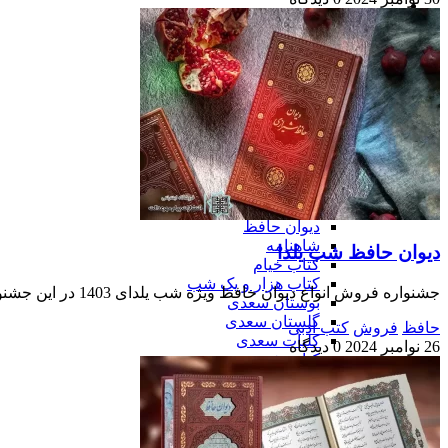
دیوان حافظ شب یلدا
دانلود رایگان صوت غزلیات حافظ
درباره ما
ارتباط با ما
×
محصولات
قرآن کریم
مفاتیح الجنان
رحل قرآن
کتب ادبی
دیوان حافظ
شاهنامه
دیوان حافظ شب یلدا
کتاب خیام
کتاب هزار و یک شب
جشنواره فروش انواع دیوان حافظ ویژه شب یلدای 1403 در این جشنواره انواع دیوان حافظ نفیس، معطر، رنگی، ست 2تایی و پک 3 تایی، لپتاپی، با گلدان فیروزه و مس و چرمی در سایزها و…
بوستان سعدی
گلستان سعدی
حافظ
فروش
کتب ادبی
کلیات سعدی
26 نوامبر 2024
0 دیدگاه
کتاب شمس تبریزی
کتاب مثنوی معنوی
کتاب پروین اعتصامی
سایر کتب ادبی
پک کتب ادبی نیم جیبی