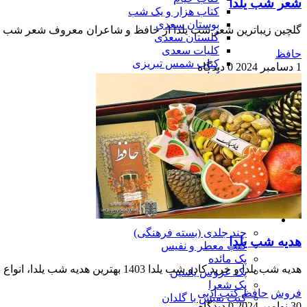
شعر شب یلدا
کتاب هزار و یک شب
بوستان سعدی
گلچین زیباترین شعر شب یلدا از حافظ و شاعران معروف شعر شب یلدا،
گلستان سعدی
کلیات سعدی
حافظ
کتاب شمس تبریزی
1 دسامبر 2024
0 دیدگاه
کتاب مثنوی معنوی
کتاب پروین اعتصامی
سایر کتب ادبی
پک کتب ادبی نیم جیبی
کتب مذهبی
نهج البلاغه
صحیفه سجادیه
سایر کتب مذهبی
محصولات مذهبی
چاپ یادبود اموات
نذر فرهنگی
پیشنهاد خرید هدیه
چند جلدی (بسته فرهنگی)
هدیه شب یلدا
کتب معطر و نفیس
پک مائده
هدیه شب یلدا و خرید کادو شب یلدا 1403 بهترین هدیه شب یلدا، انواع دیوان حافظ نفیس، معطر، رنگی، ست 2 تایی و پک 3 تایی، لپتاپی، با گلدان فیروزه و مس و چرمی و…
پک عروس یاسین
پک شعرا
فروش
حافظ
کتب ادبی
کتب نفیس با گلدان
30 نوامبر 2024
0 دیدگاه