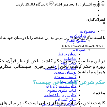
دیوان حافظ شب یلدا
تاریخ انتشار : 15 دسامبر 2024
0 دیدگاه
29103 بازدید
دانلود رایگان صوت غزلیات حافظ
درباره ما
ارتباط با ما
اشتراک گذاری
×
محصولات
قرآن کریم
با استفاده از روش‌های زیر می‌توانید این صفحه را با دوستان خود به اش
مفاتیح الجنان
رحل قرآن
کتب ادبی
دیوان حافظ
شاهنامه
در این مقاله به بررسی حکم کاشت ناخن از نظر قرآن، حک
کتاب خیام
روزه و حکم کاشت ناخن از نظر رهبری، سیستانی، مکارم ش
کتاب هزار و یک شب
همراه ما باشید!
بوستان سعدی
گلستان سعدی
حکم شرعی کاشت ناخن چیست؟
کلیات سعدی
کتاب شمس تبریزی
کتاب مثنوی معنوی
مقدمه
کتاب پروین اعتصامی
سایر کتب ادبی
کاشت ناخن یکی از روش‌های زیبایی است که در سال‌های ا
پک کتب ادبی نیم جیبی