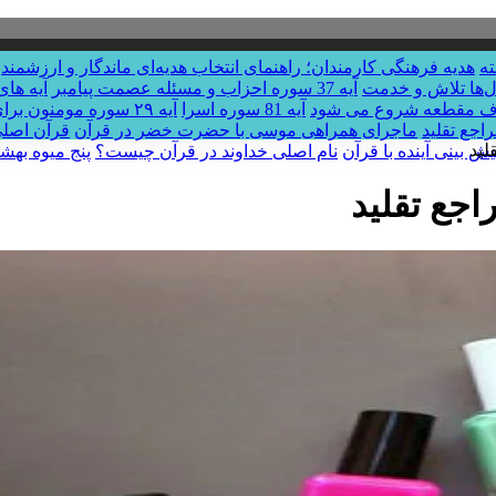
هدیه فرهنگی کارمندان؛ راهنمای انتخاب هدیه‌ای ماندگار و ارزشمند
ال‌ها تلاش و خدمت
آیه 37 سوره احزاب و مسئله عصمت پیامبر
آیه های
آیه 81 سوره اسرا
آیه ۲۹ سوره مومنون برای خانه دار شدن
اجع تقلید
ماجرای همراهی موسی با حضرت خضر در قرآن
قرآن اصل
لید
یش بینی آینده با قرآن
نام اصلی خداوند در قرآن چیست؟
پنج میوه بهش
جع تقلید