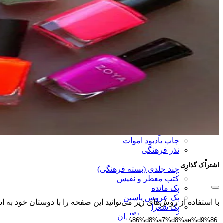
کتاب هزار و یک شب
بوستان سعدی
گلستان سعدی
کلیات سعدی
کتاب شمس تبریزی
کتاب مثنوی معنوی
کتاب پروین اعتصامی
سایر کتب ادبی
پک کتب ادبی نیم جیبی
کتب مذهبی
نهج البلاغه
صحیفه سجادیه
سایر کتب مذهبی
محصولات مذهبی
چاپ یادبود اموات
نذر فرهنگی
پیشنهاد خرید هدیه
اشتراک گذاری
چند جلدی (بسته فرهنگی)
کتب معطر و نفیس
پک مائده
پک عروس یاسین
با استفاده از روش‌های زیر می‌توانید این صفحه را با دوستان خود به اش
پک شعرا
کتب نفیس با گلدان